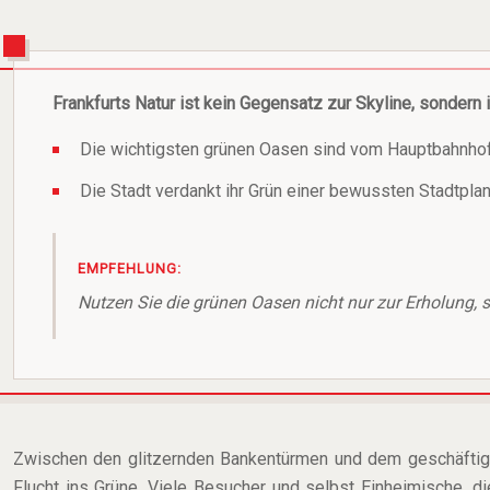
Frankfurts Natur ist kein Gegensatz zur Skyline, sondern ih
Die wichtigsten grünen Oasen sind vom Hauptbahnhof o
Die Stadt verdankt ihr Grün einer bewussten Stadtpla
EMPFEHLUNG:
Nutzen Sie die grünen Oasen nicht nur zur Erholung, 
Zwischen den glitzernden Bankentürmen und dem geschäftigen 
Flucht ins Grüne. Viele Besucher und selbst Einheimische, d