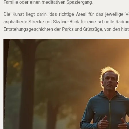
Familie oder einen meditativen Spaziergang.
Die Kunst liegt darin, das richtige Areal für das jeweili
asphaltierte Strecke mit Skyline-Blick für eine schnelle Radru
Entstehungsgeschichten der Parks und Grünzüge, von den hist