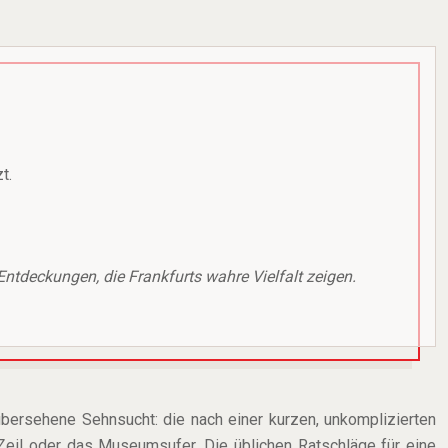
t.
Entdeckungen, die Frankfurts wahre Vielfalt zeigen.
übersehene Sehnsucht: die nach einer kurzen, unkomplizierten
 Zeil oder das Museumsufer. Die üblichen Ratschläge für eine