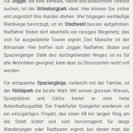
Für
Jogger
, die eine zentrale, flache und beleuchtete Strecke
suchen, ist der
Grüneburgpark
ideal. Hier können Sie sicher
und ungestört Ihre Runden drehen. Wer hingegen weitläufige
Waldwege bevorzugt, ist im
Stadtwald
besser aufgehoben.
Radfahrer finden dort ebenfalls ein riesiges Wegenetz, das
sich für ausgedehnte Touren eignet. Das Mainufer ist der
Allrounder: Hier treffen sich Jogger, Radfahrer, Skater und
Spaziergänger. Dank des durchgehenden Weges ist es für
alle Aktivitäten geeignet, kann aber zu Stosszeiten recht voll
werden.
Für entspannte
Spaziergänge
, vielleicht mit der Familie, ist
der
Niddapark
die beste Wahl. Mit seinen grossen Wiesen,
Spielplätzen und Cafés bietet er eine hohe
Aufenthaltsqualität. Der Frankfurter Grüngürtel wiederum ist
ein einzigartiges Projekt, das einen 68 km langen Ring um
die Stadt bildet und sich hervorragend für lange
Wanderungen oder Radtouren eignet, bei denen man die